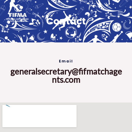
Aller
MAI
au
ME
Contact
contenu
Email
generalsecretary@fifmatchage
nts.com