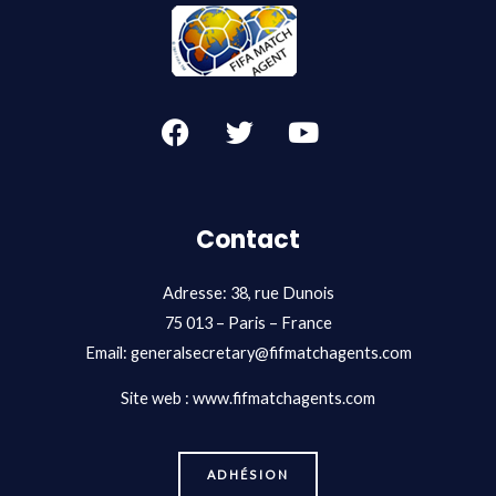
F
T
Y
a
w
o
c
i
u
e
t
t
b
t
u
Contact
o
e
b
o
r
e
Adresse: 38, rue Dunois
k
75 013 – Paris – France
Email:
generalsecretary@fifmatchagents.com
Site web : www.fifmatchagents.com
ADHÉSION