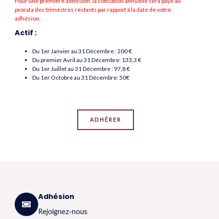
Pour une première adhésion, la cotisation annuelle sera payé au
prorata des trimestres restants par rapport à la date de votre
adhésion.
Actif :
Du 1er Janvier au 31 Décembre : 200 €
Du premier Avril au 31 Décembre: 133,3 €
Du 1er Juillet au 31 Décembre : 97,8 €
Du 1er Octobre au 31 Décembre: 50€
ADHÉRER
Adhésion
Rejoignez-nous