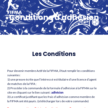
Aller
MAI
au
ME
Conditions d'adhésion
contenu
Les Conditions
Pour devenir membre Actif de la FIFMA, il faut remplir les conditions
suivantes:
1) une preuve écrite que l’intéressé est titulaire d’une licence d’agent
de matches de la FIFA ;
2) Procéder à la commande de la formule d’adhésion à la FIFMA sur le
site en cliquant sur le lien suivant :
adhésion
3) Le certificat justifiant que les frais d’adhésion comme membre de
la FIFMA ont été payés. (à télécharger lors de votre commande)