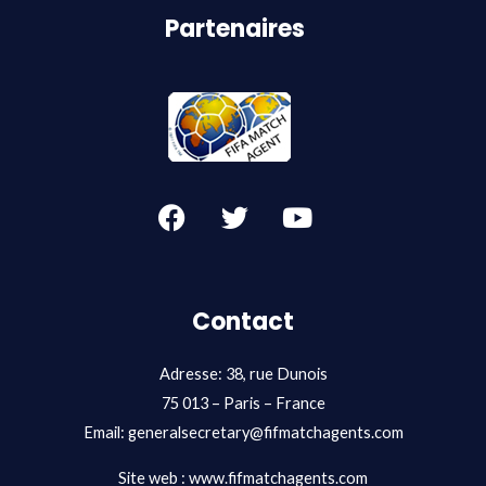
Partenaires
F
T
Y
a
w
o
c
i
u
e
t
t
b
t
u
Contact
o
e
b
o
r
e
Adresse: 38, rue Dunois
k
75 013 – Paris – France
Email:
generalsecretary@fifmatchagents.com
Site web : www.fifmatchagents.com